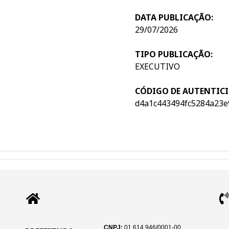
DATA PUBLICAÇÃO:
29/07/2026
TIPO PUBLICAÇÃO:
EXECUTIVO
CÓDIGO DE AUTENTICI
d4a1c443494fc5284a23e
CNPJ:
01.614.946/0001-00